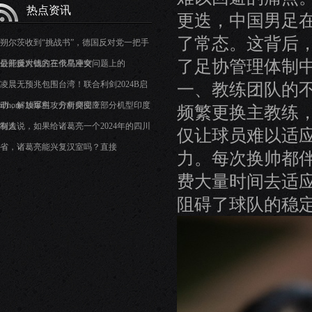
热点资讯
更迭，中国男足
了常态。这背后
朔尔茨收到“挑战书”，德国反对党一把手
了足协管理体制
公开反对德方在俄乌冲突问题上的
最能赚大钱的三个星座女
凌晨无预兆包围台湾！联合利剑2024B启
一、教练团队的
动，解放军主攻方向突变？
iPhone 16爆料：分析师回应部分机型印度
频繁更换主教练
制造
有人说，如果给诸葛亮一个2024年的四川
仅让球员难以适
省，诸葛亮能兴复汉室吗？直接
力。每次换帅都
费大量时间去适
阻碍了球队的稳