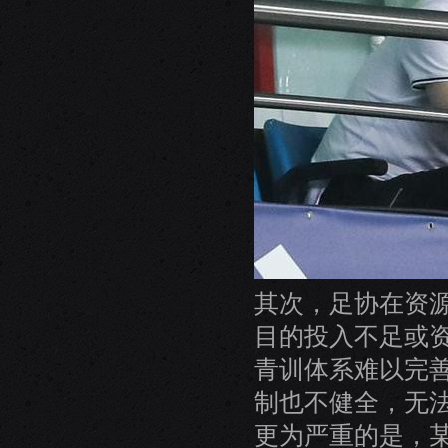
其次，足协在资
目的投入不足或
青训体系难以完
制也不健全，无
更为严重的是，