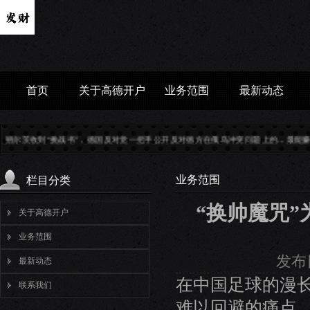
首页
关于高德开户
业务范围
最新动态
德国反对党一把手公开反对德方在俄乌冲突问题上的...
最能赚大钱的三个星座女...
凌
业务范围
栏目分类
“换帅魔咒”
关于高德开户
业务范围
发布日
最新动态
在中国足球的漫
联系我们
难以回避的痛点