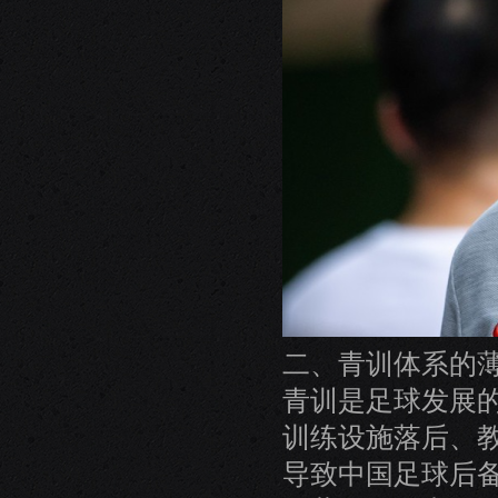
二、青训体系的
青训是足球发展
训练设施落后、
导致中国足球后